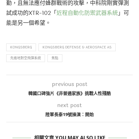
勤，且無法應付蜂群戰術的攻擊，中科院剛實彈測
試成功的XTR-102「
近程自動化防禦武器系統
」可
能是另一個希望。
KONGSBERG
KONGSBERG DEFENSE & AEROSPACE AS
先進地對空飛彈系統
焦點
previous post
韓國口碑強片《非普通家族》挑戰人性殘酷
next post
陸軍長泰19號操演：開始
相關文章 YOU MAY ALSO LIKE