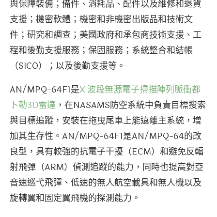
與保障裝備；備件、消耗品、配件以及維修和退貨
支援；機密軟體；機密和非機密出版品和技術文
件；研究和調查；美國政府和承包商技術支援、工
程和後勤支援服務；保固服務；系統整合和結帳
（SICO）；以及後勤支援等。
AN/MPQ-64F1是
X 波段
無源電子掃描陣列
脈衝都
卜勒
3D雷達
，在NASAMS防空系統中負責目標搜索
與目標追蹤，安裝在拖曳尾車上能遠離主系統，增
加其生存性。AN/MPQ-64F1是AN/MPQ-64的改
良型，具有較強的抗電子干擾（ECM）和避免反輻
射飛彈（ARM）偵測追蹤的能力，同時也提高對亞
音速巡弋飛彈、低速的無人航空載具和無人機以及
旋轉翼和固定翼飛機的探測能力。