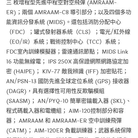
三 枚增程型先進中程空對空飛彈 (AMRAAM-
ER)；兩個 AMRAAM-C8 導引部分；以及四個多功
能資訊分發系統 (MIDS)。還包括消防分配中心
（FDC）；罐式發射器系統（CLS）；電光/紅外線
（EO/IR）系統；戰術控制中心（TCC）系統；
FDC室內訓練模擬器；雷達通訊節點； MIDS Link
16 功能無線電； IPS 250X 高保證網際網路協定加
密 (HAIPE)； KIV-77 敵我辨識 (IFF) 加密貼花；
AN/PSN-13 國防先進全球定位系統 (GPS) 接收器
(DAGR)，具有選擇性可用性反欺騙模組
(SAASM)； AN/PYQ-10 簡單密鑰載入器 (SKL)、
程式碼載入器和電纜組； AIM-120控制部分和容
器； AMRAAM 和 AMRAAM-ER 空中訓練飛彈
(CATM)； AIM-120ER 負載訓練器；武器系統保障