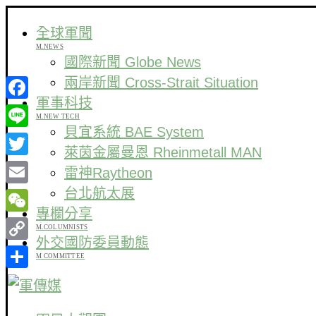
全球軍聞
M.NEWS
國際新聞 Globe News
兩岸新聞 Cross-Strait Situation
軍事科技
Facebook
M.NEW TECH
貝宜系統 BAE System
Line
萊茵金屬曼恩 Rheinmetall MAN
Twitter
雷神Raytheon
台北航太展
Email
專欄分享
WeChat
M.COLUMNISTS
外交國防委員動態
Copy
M COMMITTEE
Link
分
享