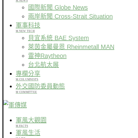
M.NEWS
國際新聞 Globe News
兩岸新聞 Cross-Strait Situation
軍事科技
M.NEW TECH
貝宜系統 BAE System
萊茵金屬曼恩 Rheinmetall MAN
雷神Raytheon
台北航太展
專欄分享
M.COLUMNISTS
外交國防委員動態
M COMMITTEE
軍風大觀園
M.FACTS
軍風生活