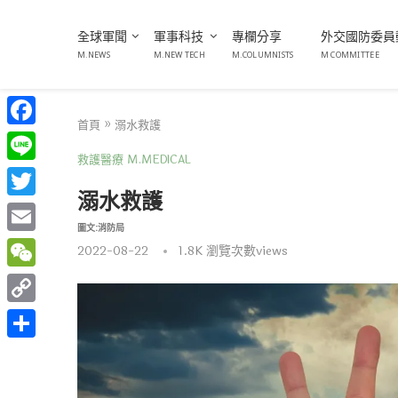
全球軍聞
軍事科技
專欄分享
外交國防委員
M.NEWS
M.NEW TECH
M.COLUMNISTS
M COMMITTEE
首頁
»
溺水救護
Facebook
救護醫療 M.MEDICAL
Line
溺水救護
Twitter
圖文:消防局
Email
2022-08-22
1.8K
瀏覽次數views
WeChat
Copy
Link
分
享