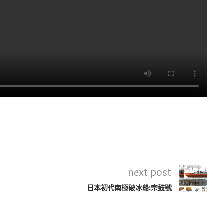
next post
日本初代南極破冰船:宗鼓號