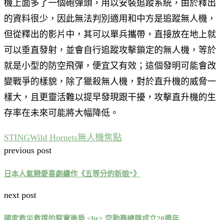
機上面多了一個砲彈頭，用以安裝追蹤系統，由於釋出
的資料很少，因此無法判別適用和中方是追蹤無人機，
但從釋出的影片中，其可以單兵攜帶，直接放在地上就
可以垂直發射，並會自行追蹤攻擊鎖定的無人機，等於
就是小型的防空飛彈，便宜又有效；這個發明可能會改
變戰爭的樣貌，除了獵殺無人機，對於直升機的威脅一
樣大，且更靈活難以提早發現跟干擾，攻擊直升機的生
存率在未來可能將大幅降低。
STING
Wild Hornets
無人機
焦點
previous post
日本人氣戀愛喜劇續作《五等分的新娘*》
next post
國家救災救援的堅實後盾 <br> 空勤務總隊成立20週年