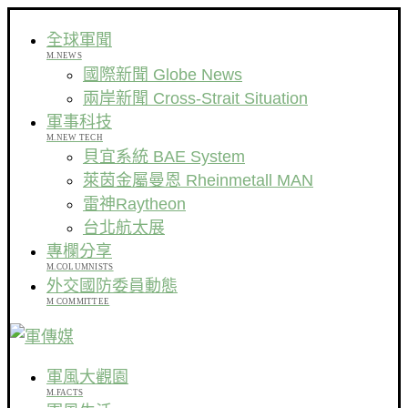
全球軍聞
M.NEWS
國際新聞 Globe News
兩岸新聞 Cross-Strait Situation
軍事科技
M.NEW TECH
貝宜系統 BAE System
萊茵金屬曼恩 Rheinmetall MAN
雷神Raytheon
台北航太展
專欄分享
M.COLUMNISTS
外交國防委員動態
M COMMITTEE
軍風大觀園
M.FACTS