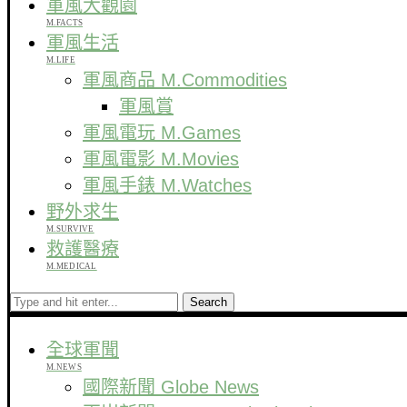
軍風大觀園
M.FACTS
軍風生活
M.LIFE
軍風商品 M.Commodities
軍風賞
軍風電玩 M.Games
軍風電影 M.Movies
軍風手錶 M.Watches
野外求生
M.SURVIVE
救護醫療
M.MEDICAL
Search
全球軍聞
M.NEWS
國際新聞 Globe News