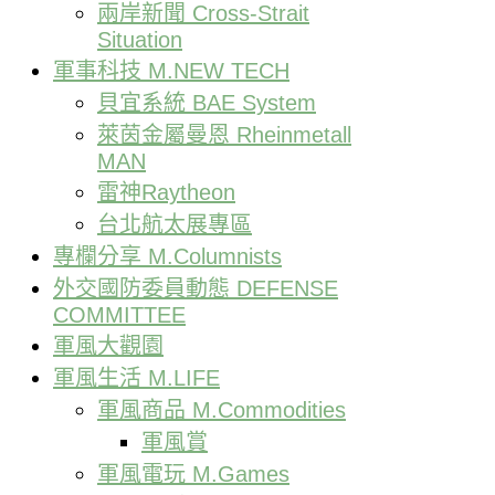
兩岸新聞 Cross-Strait
Situation
軍事科技 M.NEW TECH
貝宜系統 BAE System
萊茵金屬曼恩 Rheinmetall
MAN
雷神Raytheon
台北航太展專區
專欄分享 M.Columnists
外交國防委員動態 DEFENSE
COMMITTEE
軍風大觀園
軍風生活 M.LIFE
軍風商品 M.Commodities
軍風賞
軍風電玩 M.Games