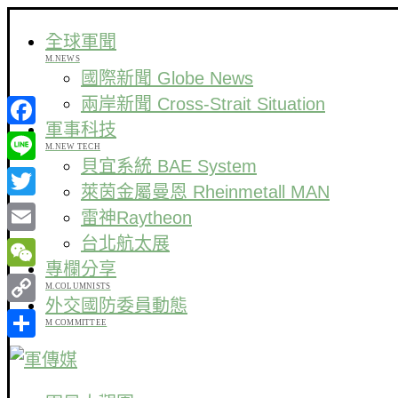
全球軍聞
M.NEWS
國際新聞 Globe News
兩岸新聞 Cross-Strait Situation
軍事科技
Facebook
M.NEW TECH
貝宜系統 BAE System
Line
萊茵金屬曼恩 Rheinmetall MAN
Twitter
雷神Raytheon
台北航太展
Email
專欄分享
WeChat
M.COLUMNISTS
外交國防委員動態
Copy
M COMMITTEE
Link
分
享