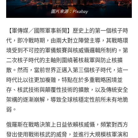
圖片來源：Pixabay
【軍傳媒／國際軍事新聞】歷史上的第一個核子時
代，即冷戰時期，由兩大對立陣營主導，其戰略環
境受到不可控的軍備競賽與核威懾邏輯所制約。第
二次核子時代的主軸則圍繞著核裁軍與防止核擴
散。然而，當前世界正邁入第三個核子時代，這一
時代比以往更加複雜，特點在於多重戰略困境並
存、核武技術與顛覆性技術的擴散，以及傳統安全
架構的逐漸崩解，導致全球核穩定性前所未有地脆
弱。
俄羅斯在戰略決策上日益依賴核威懾，頻繁對西方
發出使用戰術核武的威脅，並進行大規模核軍演和