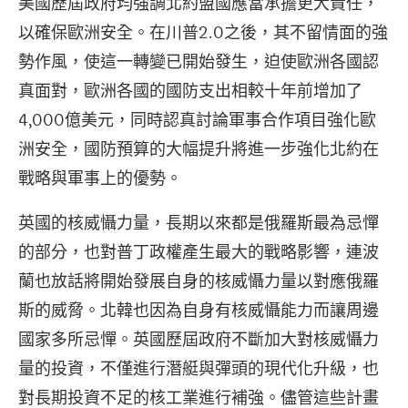
美國歷屆政府均強調北約盟國應當承擔更大責任，
以確保歐洲安全。在川普2.0之後，其不留情面的強
勢作風，使這一轉變已開始發生，迫使歐洲各國認
真面對，歐洲各國的國防支出相較十年前增加了
4,000億美元，同時認真討論軍事合作項目強化歐
洲安全，國防預算的大幅提升將進一步強化北約在
戰略與軍事上的優勢。
英國的核威懾力量，長期以來都是俄羅斯最為忌憚
的部分，也對普丁政權產生最大的戰略影響，連波
蘭也放話將開始發展自身的核威懾力量以對應俄羅
斯的威脅。北韓也因為自身有核威懾能力而讓周邊
國家多所忌憚。英國歷屆政府不斷加大對核威懾力
量的投資，不僅進行潛艇與彈頭的現代化升級，也
對長期投資不足的核工業進行補強。儘管這些計畫