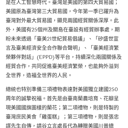
是在人工智慧時代。臺灣是美國的第四大貿易國；
美國原為臺灣第三大貿易國，今年第一季已躍升為
臺灣對外最大貿易國，顯見兩國經貿關係深厚。此
外，美國有25個州及關島在臺設有經貿辦事處，期
盼未來透過「臺美21世紀貿易倡議」、「矽盛世宣
言及臺美經濟安全合作聯合聲明」、「臺美經濟繁
榮夥伴對話」(EPPD)等平台，持續深化兩國關係及
經貿合作，共同促進臺美經濟繁榮，也能夠外溢到
全世界，造福全世界的人民。
總統也特別準備三項禮物表達對美國獨立建國250
周年的誠摯祝福。首先是由臺南蘭農培育、花瓣呈
現美國國旗圖樣的蘭花；第二項禮物，則是特製的
臺灣庶民美食「雞蛋糕」；第三項禮物，則是張忠
謀先生自傳，請谷立言處長代為轉贈美國川普總