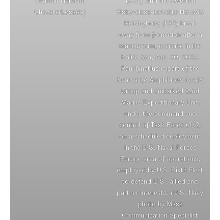
Seaman Natasha
(K35), and the Swedish
ChevalierLosada)
Visby-class corvette HSwMS
Helsingborg (K32) break
away from formation after a
maneuvering exercise in the
Baltic Sea, Aug. 30, 2022.
Paul Ignatius is part of the
Kearsarge Amphibious Ready
Group and embarked 22nd
Marine Expeditionary Unit,
under the command and
control of Task Force 61/2,
on a scheduled deployment
in the U.S. Naval Forces
Europe area of operations,
employed by U.S. Sixth Fleet
to defend U.S., allied and
partner interests. (U.S. Navy
photo by Mass
Communication Specialist