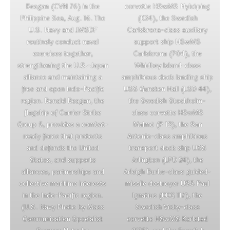
Reagan (CVN 76) in the
corvette HSwMS Nyköping
Philippine Sea, Aug. 16. The
(K34), the Swedish
U.S. Navy and JMSDF
Carlskrona-class auxiliary
routinely conduct naval
support ship HSwMS
exercises together,
Carlskrona (P04), the
strengthening the U.S.-Japan
Whidbey Island-class
alliance and maintaining a
amphibious dock landing ship
free and open Indo-Pacific
USS Gunston Hall (LSD 44),
region. Ronald Reagan, the
the Swedish Stockholm-
flagship of Carrier Strike
class corvette HSwMS
Group 5, provides a combat-
Malmö (P 12), the San
ready force that protects
Antonio-class amphibious
and defends the United
transport dock ship USS
States, and supports
Arlington (LPD 24), the
alliances, partnerships and
Arleigh Burke-class guided-
collective maritime interests
missile destroyer USS Paul
in the Indo-Pacific region.
Ignatius (DDG 117), the
(U.S. Navy Photo by Mass
Swedish Visby-class
Communication Specialist
corvette HSwMS Karlstad