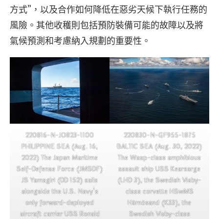
方式”，以及合作如何降低在惡劣天候下執行任務的
風險。其他收穫則包括預防裝備可能的故障以及將
氣候預測和考慮納入規劃的重要性。
220816-N-JO823-1100
220830-N-GF955-1875
PHILIPPINE SEA (Aug. 16,
BALTIC SEA (Aug. 30, 2022)
2022) The Japan Maritime
The Wasp-class amphibious
Self-Defense Force (JMSDF)
assault ship USS Kearsarge
JS Yamagiri (DD 152) sails
(LHD 3), the Swedish Visby-
alongside the U.S. Navy’s
class corvette HSwMS
only forward-deployed
Härnösand (K33), the
aircraft carrier USS Ronald
Swedish Visby-class