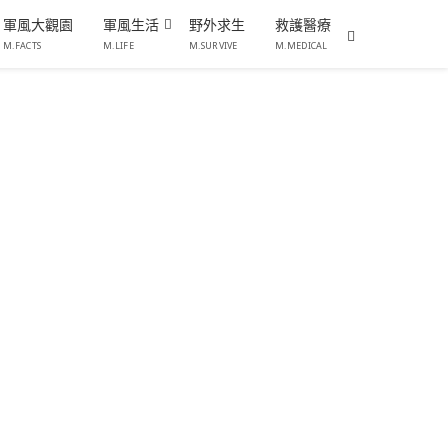
軍風大觀園
軍風生活
野外求生
救護醫療
M.FACTS
M.LIFE
M.SURVIVE
M.MEDICAL