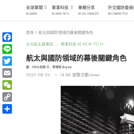
全球軍聞
軍事科技
專欄分享
外交國防委員
M.NEWS
M.NEW TECH
M.COLUMNISTS
M COMMITTEE
首頁
»
航太與國防領域的幕後關鍵角色
台北航太展專區
軍事科技 M.NEW TECH
Facebook
航太與國防領域的幕後關鍵角色
Line
圖：ＭVG官網 文：軍傳媒 Bryan
Twitter
2025-08-26
14.8K
瀏覽次數views
Email
WeChat
Copy
Link
分
享