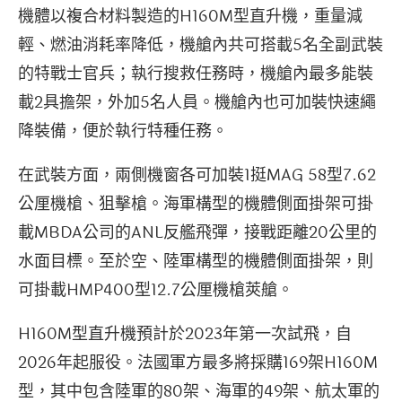
機體以複合材料製造的H160M型直升機，重量減
輕、燃油消耗率降低，機艙內共可搭載5名全副武裝
的特戰士官兵；執行搜救任務時，機艙內最多能裝
載2具擔架，外加5名人員。機艙內也可加裝快速繩
降裝備，便於執行特種任務。
在武裝方面，兩側機窗各可加裝1挺MAG 58型7.62
公厘機槍、狙擊槍。海軍構型的機體側面掛架可掛
載MBDA公司的ANL反艦飛彈，接戰距離20公里的
水面目標。至於空、陸軍構型的機體側面掛架，則
可掛載HMP400型12.7公厘機槍莢艙。
H160M型直升機預計於2023年第一次試飛，自
2026年起服役。法國軍方最多將採購169架H160M
型，其中包含陸軍的80架、海軍的49架、航太軍的