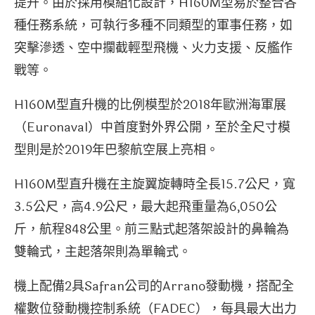
提升。由於採用模組化設計，H160M型易於整合各
種任務系統，可執行多種不同類型的軍事任務，如
突擊滲透、空中攔截輕型飛機、火力支援、反艦作
戰等。
H160M型直升機的比例模型於2018年歐洲海軍展
（Euronaval）中首度對外界公開，至於全尺寸模
型則是於2019年巴黎航空展上亮相。
H160M型直升機在主旋翼旋轉時全長15.7公尺，寬
3.5公尺，高4.9公尺，最大起飛重量為6,050公
斤，航程848公里。前三點式起落架設計的鼻輪為
雙輪式，主起落架則為單輪式。
機上配備2具Safran公司的Arrano發動機，搭配全
權數位發動機控制系統（FADEC），每具最大出力