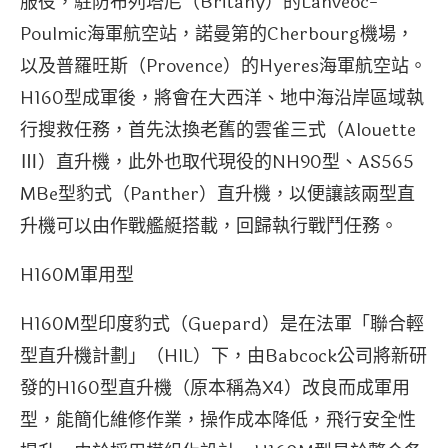
服役，駐防布列塔尼（Britany）的Lanveoc-
Poulmic海軍航空站，諾曼第的Cherbourg機場，
以及普羅旺斯（Provence）的Hyeres海軍航空站。
H160型成軍後，將會在大西洋、地中海沿岸區域執
行搜救任務，首先汰換老舊的雲雀三式（Alouette
Ⅲ）直升機，此外也取代現役的NH90型、AS565
MBe型豹式（Panther）直升機，以便讓該兩型直
升機可以由作戰艦艇搭載，回歸執行戰鬥任務。
H160M軍用型
H160M型印度豹式（Guepard）是在法軍「聯合輕
型直升機計劃」（HIL）下，由Babcock公司將新研
發的H160型直升機（原本稱為X4）改良而成軍用
型，能簡化維修作業，操作成本降低，飛行安全性