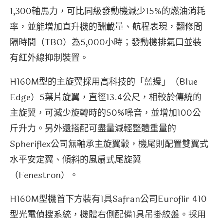
1,300軸馬力，可比同級發動機減少15%的燃油消耗
率，並能增加直升機的酬載量、航程表現，翻修間
隔時間（TBO）為5,000小時；發動機排氣口並裝
有紅外線抑制裝置。
H160M型的主旋翼採用高科技的「藍邊」（Blue
Edge）5葉片旋翼，直徑13.4公尺，相較於傳統的
主旋翼，可減少旋轉時的50%噪音，並增加100公
斤升力。另外還搭配可盡量減輕整體重量的
Spheriflex公司無軸承主旋翼轂，機尾則配置雙翼式
水平安定翼、傾斜的風扇式尾旋翼
（Fenestron）。
H160M型機首下方裝有1具Safran公司Euroflir 410
型光電偵搜系統，機體右側配備1具吊掛絞盤。採用