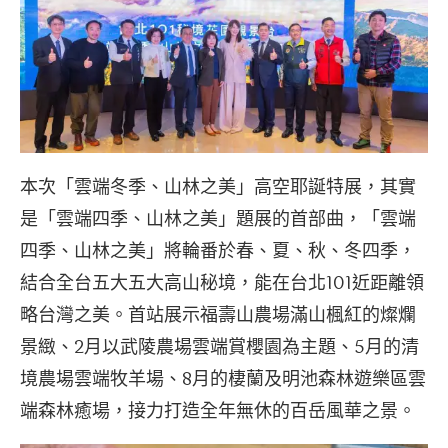
本次「雲端冬季、山林之美」高空耶誕特展，其實
是「雲端四季、山林之美」題展的首部曲，「雲端
四季、山林之美」將輪番於春、夏、秋、冬四季，
結合全台五大五大高山秘境，能在台北101近距離領
略台灣之美。首站展示福壽山農場滿山楓紅的燦爛
景緻、2月以武陵農場雲端賞櫻園為主題、5月的清
境農場雲端牧羊場、8月的棲蘭及明池森林遊樂區雲
端森林癒場，接力打造全年無休的百岳風華之景。