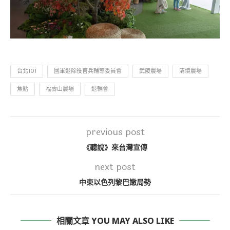
台北101
國軍退除役官兵輔導委員會
武陵農場
清境農場
焦點
福壽山農場
退輔會
previous post
《聽說》來台灣宣傳
next post
中東以色列黎巴嫩局勢
相關文章 YOU MAY ALSO LIKE