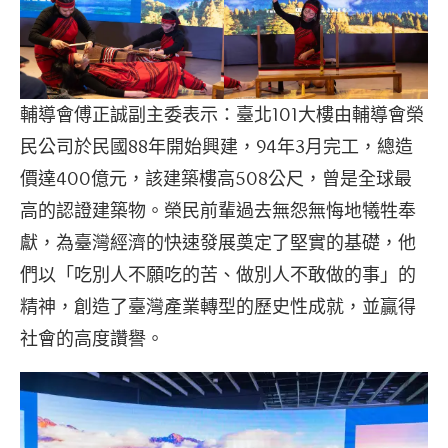
輔導會傅正誠副主委表示：臺北101大樓由輔導會榮
民公司於民國88年開始興建，94年3月完工，總造
價達400億元，該建築樓高508公尺，曾是全球最
高的認證建築物。榮民前輩過去無怨無悔地犧牲奉
獻，為臺灣經濟的快速發展奠定了堅實的基礎，他
們以「吃別人不願吃的苦、做別人不敢做的事」的
精神，創造了臺灣產業轉型的歷史性成就，並贏得
社會的高度讚譽。