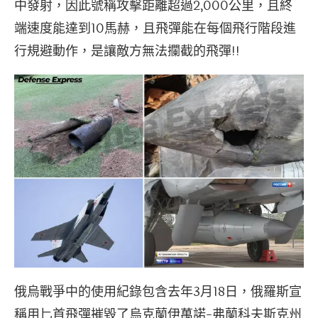
中發射，因此號稱攻擊距離超過2,000公里，且終
端速度能達到10馬赫，且飛彈能在每個飛行階段進
行規避動作，是讓敵方無法攔截的飛彈!!
俄烏戰爭中的使用紀錄包含去年3月18日，俄羅斯宣
稱用匕首飛彈摧毀了烏克蘭伊萬諾-弗蘭科夫斯克州