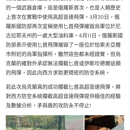
的一個武器倉庫，這是俄羅斯首次，也是人類歷史
上首次在實戰中使用高超音速飛彈。3月20日，俄
羅斯國防部再次宣稱使用匕首飛彈摧毀烏軍位於尼
古拉耶夫州的一處大型油料庫，4月11日，俄羅斯國
防部表示使用匕首飛彈摧毀了一座位於恰索夫亞爾
市附近的烏軍指揮所，雖然這些都未經證實，但烏
克蘭的確對外承認無法攔截匕首或伊斯坎德爾這類
的飛彈，因此向西方求助更精密的防空系統。
若此次烏克蘭真的成功攔截匕首高超音速飛彈，將
對西方防空系統攔截高超音速飛彈提供極佳的經驗
及數據分析，矛與盾的攻防永不停止!