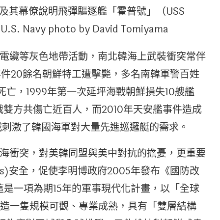
k Kim）及其幕僚說明飛彈驅逐艦「霍普號」（USS
 Navy photo by David Tomiyama
電纜等灰色地帶活動，南北韓海上武裝衝突常伴
事件20餘名朝鮮特工遭擊斃，多名南韓軍警百姓
死亡，1999年第一次延坪海戰朝鮮損失10艘艦
戰雙方共傷亡近百人，而2010年天安艦事件造成
戰刺激了韓國海軍對大量先進巡邏艇的需求。
海衝突，對美韓同盟與美中對抗的擔憂，更重要
s)安全，促使李明博政府2005年發布《國防改
020）。這是一項為期15年的軍事現代化計畫，以「全球
願景，打造一隻規模可觀、專業成熟，具有「雙層結構