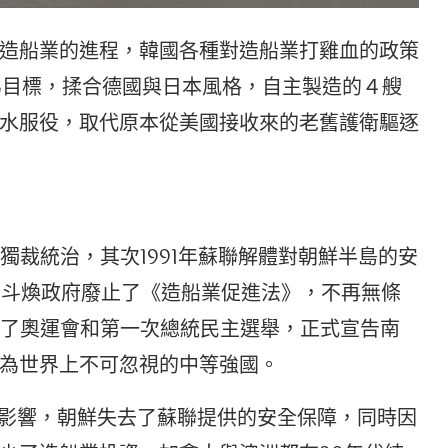
造船業的進程，韓國各種對造船業打雞血的政策
戰為目標，揉合德國與日本風格，自主製造的４艘
水服役，取代原本從美國接收來的老舊護衛驅逐
府獨裁統治，其次1991年蘇聯解體對朝鮮半島的安
年全斗煥政府廢止了《造船業促進法》，不再無條
舉辦了奧運會和第一次總統民主選舉，正式宣告南
為世界上不可忽視的中等強國。
遠影響，朝鮮失去了蘇聯提供的安全保障，同時因