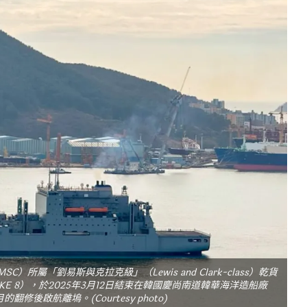
, MSC）所屬「劉易斯與克拉克級」（Lewis and Clark-class）乾貨
 T-AKE 8），於2025年3月12日結束在韓國慶尚南道韓華海洋造船廠
的翻修後啟航離塢。(Courtesy photo)