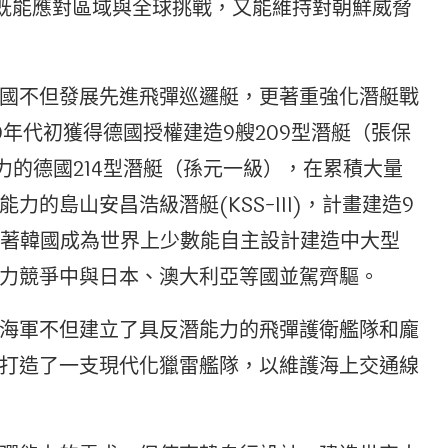
）」的海軍：既能應對區域與全球挑戰，又能維持對朝鮮威脅
國不但發展先進飛彈巡邏艇，更著重強化潛艇戰
0年代初獲得德國授權建造9艘209型潛艇（張保
能力的德國214型潛艇（孫元一級），在累積大量
的島山安昌浩級潛艇(KSS-III)，計畫建造9
役標誌著韓國成為世界上少數能自主設計建造中大型
力競爭中與日本、澳大利亞等國並駕齊驅。
海軍不但建立了具反潛能力的飛彈護衛艦隊和龐
打造了一支現代化獵雷艦隊，以維護海上交通線