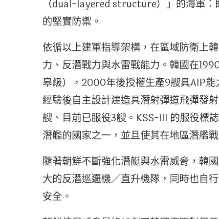
（dual-layered structure
的堅實防禦。
依循以上建軍指導架構，在區域防衛上韓
力、反潛戰力與水雷戰能力。韓國在199
皋級），2000年後授權生產9艘具AIP
經驗後自主設計建造具潛射彈道飛彈發射能力
艘、目前已服役3艘。KSS-III 的服
潛艦的國家之一，並且使其在地區潛艦戰
隨著朝鮮不斷強化潛艇與水雷威脅，韓國
大的反潛巡邏機／直升機隊，同時也自行
安全。