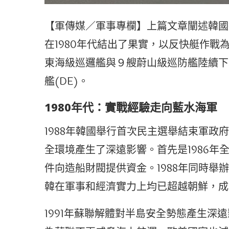
【軍傳媒／軍事專欄】上篇文章闡述韓國
在1980年代結出了果實，以反快艇作
東海級巡邏艦與９艘蔚山級巡防艦陸續下
艦(DE)。
1980年代：實戰經驗走向藍水海軍
1988年韓國舉行首次民主選舉結束軍政
全環境產生了深遠影響。首先是1986
件向造船財閥提供資金。1988年同時
韓在軍事和經濟實力上均已超越朝鮮，成
1991年蘇聯解體對半島安全勢態產生深