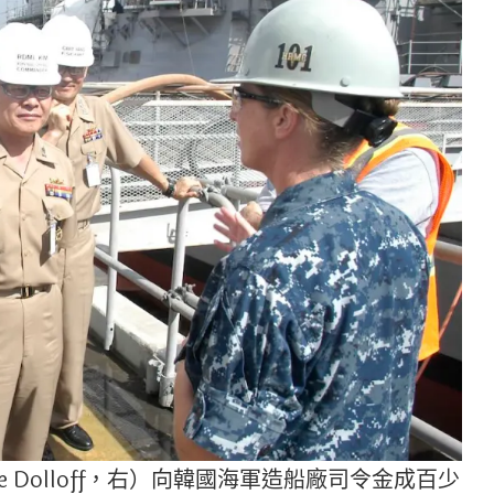
e Dolloff，右）向韓國海軍造船廠司令金成百少