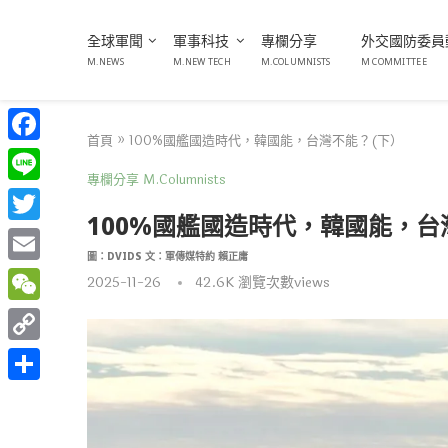
全球軍聞
軍事科技
專欄分享
外交國防委員
M.NEWS
M.NEW TECH
M.COLUMNISTS
M COMMITTEE
首頁
»
100%國艦國造時代，韓國能，台灣不能？(下）
Facebook
專欄分享 M.Columnists
Line
100%國艦國造時代，韓國能，台
Twitter
圖：DVIDS 文：軍傳媒特約 賴正庸
Email
2025-11-26
42.6K
瀏覽次數views
WeChat
Copy
Link
分
享