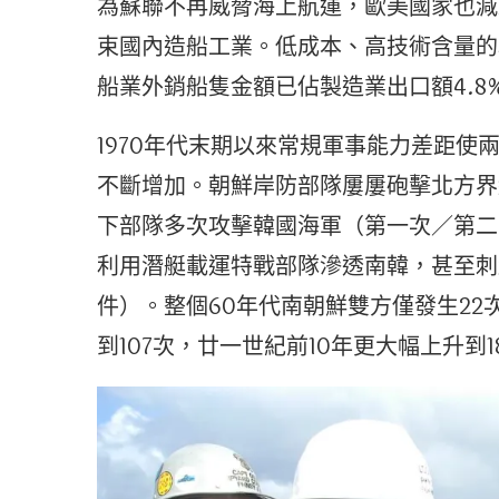
為蘇聯不再威脅海上航運，歐美國家也減
束國內造船工業。低成本、高技術含量的韓
船業外銷船隻金額已佔製造業出口額4.
1970年代末期以來常規軍事能力差距
不斷增加。朝鮮岸防部隊屢屢砲擊北方界
下部隊多次攻擊韓國海軍（第一次／第二
利用潛艇載運特戰部隊滲透南韓，甚至刺
件）。整個60年代南朝鮮雙方僅發生22次
到107次，廿一世紀前10年更大幅上升到1