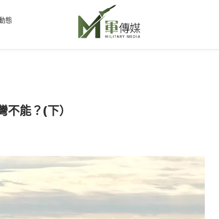
動態
灣不能？(下）