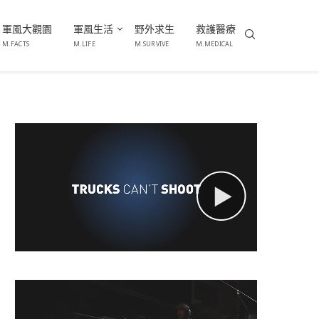
軍風大觀園
軍風生活
野外求生
救護醫療
M.FACTS
M.LIFE
M.SURVIVE
M.MEDICAL