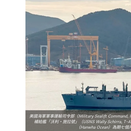
美國海軍軍事運輸司令部（Military Sealift Command
補給艦「沃利・施拉號」（USNS Wally Schirra,
（Hanwha Ocean）為期七個月