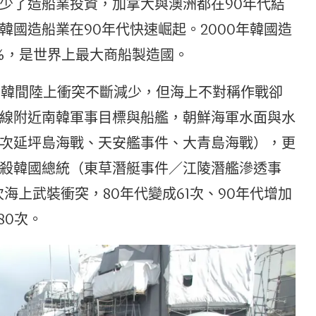
少了造船業投資，加拿大與澳洲都在90年代結
國造船業在90年代快速崛起。2000年韓國造
8%，是世界上最大商船製造國。
使兩韓間陸上衝突不斷減少，但海上不對稱作戰卻
線附近南韓軍事目標與船艦，朝鮮海軍水面與水
次延坪島海戰、天安艦事件、大青島海戰），更
殺韓國總統（東草潛艇事件／江陵潛艦滲透事
海上武裝衝突，80年代變成61次、90年代增加
80次。