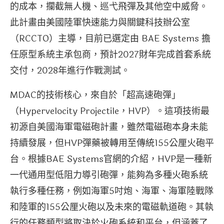
的成本，攔截無人機、巡弋飛彈及其他空中威脅。
此計畫由美國陸軍快速能力與關鍵科技辦公室
（RCCTO）主導，目前已選定由 BAE Systems 擔
任原型系統主承包商，預計2027財年完成首套系統
交付，2028年進行作戰測試。
MDAC的技術核心，來自於「超高速砲彈」
（Hypervelocity Projectile，HVP）。這項技術最
初源自美國海軍電磁砲計畫，雖然電磁砲本身未能
持續發展，但HVP彈藥被轉用至傳統155公厘火砲平
台。根據BAE Systems官網的介紹，HVP是一種新
一代通用型低阻力導引砲彈，能夠為多種火砲系統
執行多種任務，例如海軍5吋炮、海軍、海軍陸戰隊
和陸軍的155公厘火砲以及未來的電磁軌道砲。其執
行的任務類型將取決於火砲系統和平台，但涵蓋了