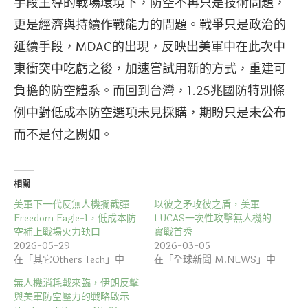
手段主導的戰場環境下，防空不再只是技術問題，
更是經濟與持續作戰能力的問題。戰爭只是政治的
延續手段，MDAC的出現，反映出美軍中在此次中
東衝突中吃虧之後，加速嘗試用新的方式，重建可
負擔的防空體系。而回到台灣，1.25兆國防特別條
例中對低成本防空選項未見採購，期盼只是未公布
而不是付之闕如。
相關
美軍下一代反無人機攔截彈
以彼之矛攻彼之盾，美軍
Freedom Eagle-1，低成本防
LUCAS一次性攻擊無人機的
空補上戰場火力缺口
實戰首秀
2026-05-29
2026-03-05
在「其它Others Tech」中
在「全球新聞 M.NEWS」中
無人機消耗戰來臨，伊朗反擊
與美軍防空壓力的戰略啟示