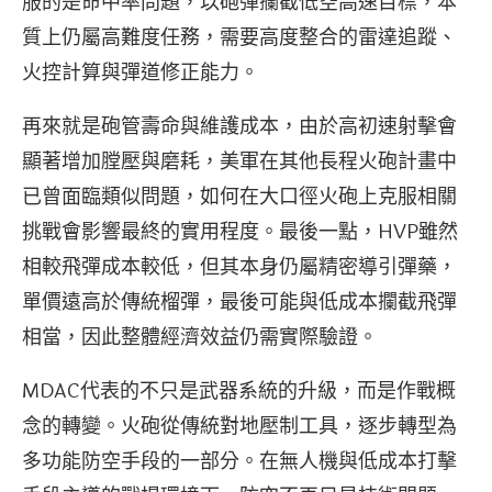
服的是命中率問題，以砲彈攔截低空高速目標，本
質上仍屬高難度任務，需要高度整合的雷達追蹤、
火控計算與彈道修正能力。
再來就是砲管壽命與維護成本，由於高初速射擊會
顯著增加膛壓與磨耗，美軍在其他長程火砲計畫中
已曾面臨類似問題，如何在大口徑火砲上克服相關
挑戰會影響最終的實用程度。最後一點，HVP雖然
相較飛彈成本較低，但其本身仍屬精密導引彈藥，
單價遠高於傳統榴彈，最後可能與低成本攔截飛彈
相當，因此整體經濟效益仍需實際驗證。
MDAC代表的不只是武器系統的升級，而是作戰概
念的轉變。火砲從傳統對地壓制工具，逐步轉型為
多功能防空手段的一部分。在無人機與低成本打擊