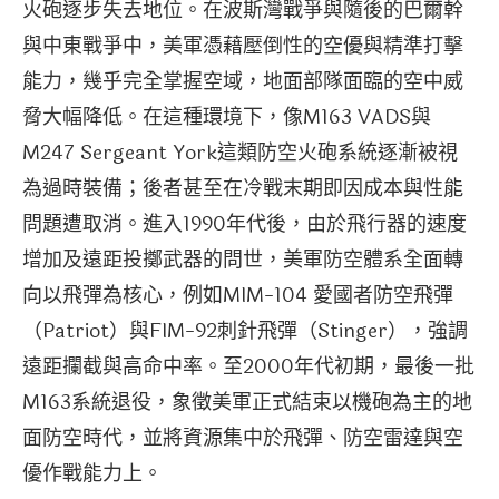
火砲逐步失去地位。在波斯灣戰爭與隨後的巴爾幹
與中東戰爭中，美軍憑藉壓倒性的空優與精準打擊
能力，幾乎完全掌握空域，地面部隊面臨的空中威
脅大幅降低。在這種環境下，像M163 VADS與
M247 Sergeant York這類防空火砲系統逐漸被視
為過時裝備；後者甚至在冷戰末期即因成本與性能
問題遭取消。進入1990年代後，由於飛行器的速度
增加及遠距投擲武器的問世，美軍防空體系全面轉
向以飛彈為核心，例如MIM-104 愛國者防空飛彈
（Patriot）與FIM-92刺針飛彈（Stinger），強調
遠距攔截與高命中率。至2000年代初期，最後一批
M163系統退役，象徵美軍正式結束以機砲為主的地
面防空時代，並將資源集中於飛彈、防空雷達與空
優作戰能力上。