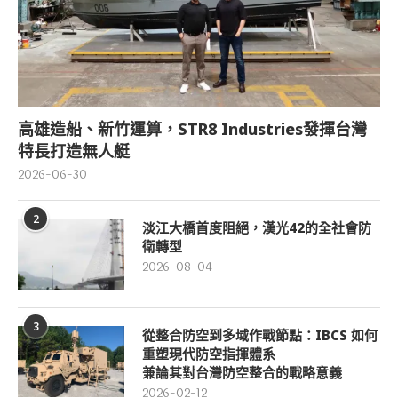
高雄造船、新竹運算，STR8 Industries發揮台灣
特長打造無人艇
2026-06-30
2
淡江大橋首度阻絕，漢光42的全社會防
衛轉型
2026-08-04
3
從整合防空到多域作戰節點：IBCS 如何
重塑現代防空指揮體系
兼論其對台灣防空整合的戰略意義
2026-02-12