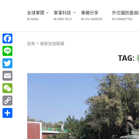
全球軍聞
軍事科技
專欄分享
外交國防委員
M.NEWS
M.NEW TECH
M.COLUMNISTS
M COMMITTEE
首頁
»
春節加強戰備
Facebook
TAG:
Line
Twitter
Email
WeChat
Copy
Link
分
享