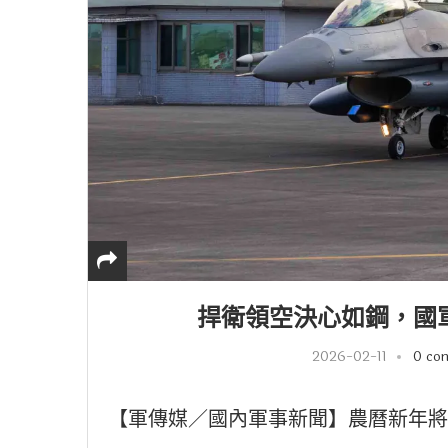
捍衛領空決心如鋼，國軍
2026-02-11
0 co
【軍傳媒／國內軍事新聞】農曆新年將