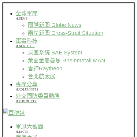
全球軍聞
M.NEWS
國際新聞 Globe News
兩岸新聞 Cross-Strait Situation
軍事科技
M.NEW TECH
貝宜系統 BAE System
萊茵金屬曼恩 Rheinmetall MAN
雷神Raytheon
台北航太展
專欄分享
M.COLUMNISTS
外交國防委員動態
M COMMITTEE
軍風大觀園
M.FACTS