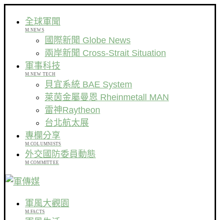
全球軍聞
M.NEWS
國際新聞 Globe News
兩岸新聞 Cross-Strait Situation
軍事科技
M.NEW TECH
貝宜系統 BAE System
萊茵金屬曼恩 Rheinmetall MAN
雷神Raytheon
台北航太展
專欄分享
M.COLUMNISTS
外交國防委員動態
M COMMITTEE
軍風大觀園
M.FACTS