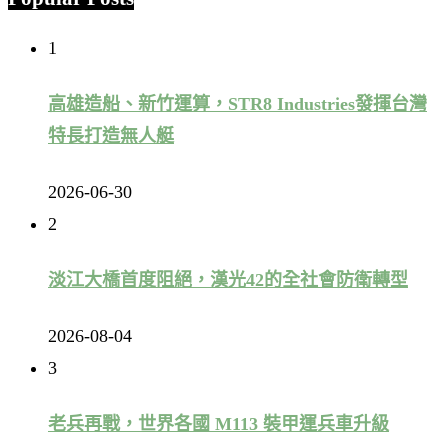
1
高雄造船、新竹運算，STR8 Industries發揮台灣
特長打造無人艇
2026-06-30
2
淡江大橋首度阻絕，漢光42的全社會防衛轉型
2026-08-04
3
老兵再戰，世界各國 M113 裝甲運兵車升級