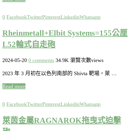
0
Facebook
Twitter
Pinterest
Linkedin
Whatsapp
Rheinmetall+Elbit Systems=155公厘
L52輪式自走砲
2024-05-20
0 comments
34.9K 瀏覽次數views
2023 年 3 月初在以色列南部的 Shivta 靶場，萊 …
Read more
0
Facebook
Twitter
Pinterest
Linkedin
Whatsapp
萊茵金屬RAGNAROK拖曳式迫擊