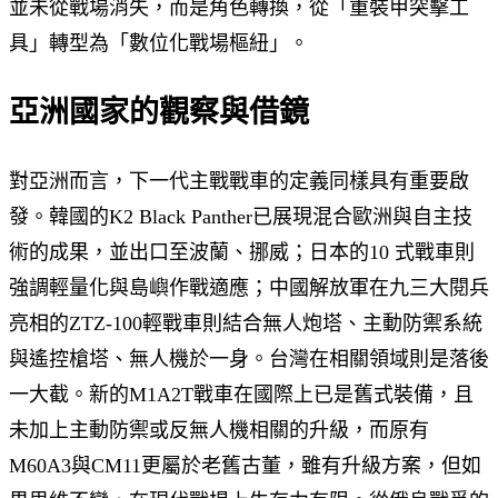
並未從戰場消失，而是角色轉換，從「重裝甲突擊工
具」轉型為「數位化戰場樞紐」。
亞洲國家的觀察與借鏡
對亞洲而言，下一代主戰戰車的定義同樣具有重要啟
發。韓國的K2 Black Panther已展現混合歐洲與自主技
術的成果，並出口至波蘭、挪威；日本的10 式戰車則
強調輕量化與島嶼作戰適應；中國解放軍在九三大閱兵
亮相的ZTZ-100輕戰車則結合無人炮塔、主動防禦系統
與遙控槍塔、無人機於一身。台灣在相關領域則是落後
一大截。新的M1A2T戰車在國際上已是舊式裝備，且
未加上主動防禦或反無人機相關的升級，而原有
M60A3與CM11更屬於老舊古董，雖有升級方案，但如