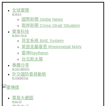
全球軍聞
M.NEWS
國際新聞 Globe News
兩岸新聞 Cross-Strait Situation
軍事科技
M.NEW TECH
貝宜系統 BAE System
萊茵金屬曼恩 Rheinmetall MAN
雷神Raytheon
台北航太展
專欄分享
M.COLUMNISTS
外交國防委員動態
M COMMITTEE
軍風大觀園
M.FACTS