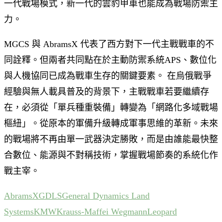
一代戰場模式，新一代的雲豹甲車也能成為戰場防禦主
力。
MGCS 與 AbramsX 代表了西方對下一代主戰戰車的不
同詮釋。但兩者共同點在於主動防禦系統APS、數位化
與人機協同已成為戰車生存的關鍵要素。 在烏俄戰爭
經驗與無人載具普及的背景下，主戰戰車若要繼續存
在，必須從「單兵種重裝備」轉變為「網路化多域戰場
樞紐」。從原本的軍備升級轉成軍事思維的革新。未來
的戰場將不再由單一武器決定勝敗，而是由誰能最快整
合數位、能源與不對稱技術，掌握戰場節奏的系統化作
戰主宰。
AbramsX
GDLS
General Dynamics Land
Systems
KMW
Krauss-Maffei Wegmann
Leopard