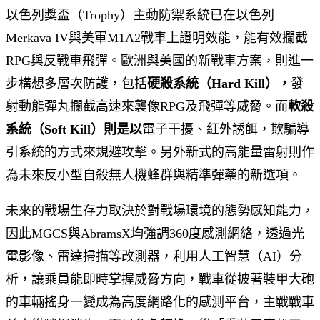
以色列獎盃（Trophy）主動防禦系統已在以色列
Merkava IV與美軍M1A2戰車上證明效能，能有效攔截
RPG與反戰車飛彈。歐洲與美國的新戰車方案，則進一
步構想多層次防護，包括
硬殺系統（Hard Kill），
發
射動能彈丸攔截高速來襲像RPG及飛彈等威脅。而
軟殺
系統（Soft Kill）則是以
電子干擾、紅外誘餌，欺騙導
引系統的方式來規避攻擊。另外新式的高能量雷射則作
為未來反小型自殺無人機蜂群與精準彈藥的新選項。
未來的戰場生存力取決於對戰場環境的態勢感知能力，
因此MGCS與AbramsX均強調360度感測網絡，透過光
電影像、雷達掃描等改測器，利用人工智慧（AI）分
析，讓乘員能即時掌握威脅方向，戰車從披著裝甲大砲
的車輛搖身一變成為高度網路化的感測平台，主戰戰車