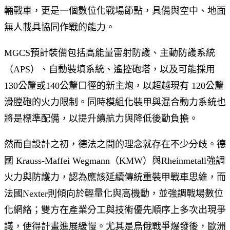
輛戰車，更是一個數位化戰場節點，具備與空中、地面
無人載具協同作戰的能力。
MGCS預計裝備包括高能量雷射防護、主動防護系統
（APS）、自動裝填系統、遙控砲塔，以及可能採用
130公釐或140公釐口徑的新主炮，以超越現有 120公釐
滑膛砲的火力限制。同時模組化裝甲與混合動力系統也
將是標準配備，以提升續航力與降低後勤負擔。
然而自設計之初，德法之間的理念就存在不少分歧。德
國 Krauss-Maffei Wegmann（KMW）與Rheinmetall強調
火力與防護力，認為應該延續傳統重裝甲戰車思維，而
法國Nexter則傾向於輕量化與高機動，並強調戰場數位
化網絡；雙方在產業分工與技術優先順序上多次出現爭
議，使得計畫進展緩慢。尤其是烏俄戰爭爆發後，歐洲