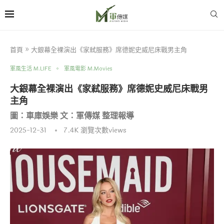
首頁
»
大銀幕全裸演出《家弒服務》席德妮史威尼床戰男主角
軍風生活 M.LIFE
軍風電影 M.Movies
大銀幕全裸演出《家弒服務》席德妮史威尼床戰男
主角
圖：車庫娛樂 文：軍傳媒 整理報導
2025-12-31
7.4K
瀏覽次數views