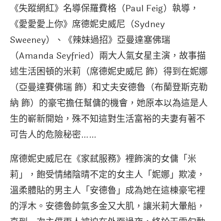
《失蹤網紅》名導保羅費格（Paul Feig）執導，
《愛愛愛上你》席德妮史威尼（Sydney
Sweeney）、《辣妹過招》亞曼達塞佛瑞
（Amanda Seyfried）兩大人氣女星主演，故事描
述生活困頓的米莉（席德妮史威尼 飾）得到在妮娜
（亞曼達賽佛瑞 飾）和丈夫安德魯（布蘭登斯克勒
納 飾）的豪宅擔任幫傭的機會，她原本以為這是人
生的嶄新開始，殊不知這對生活富裕的夫妻有著不
可告人的危險秘密……
席德妮史威尼在《家弒服務》裡飾演的女傭「米
莉」，飽受情緒陰晴不定的女主人「妮娜」欺凌，
溫柔體貼的男主人「安德魯」成為她在這棟豪宅裡
的浮木。安德魯帥氣多金又大肌，讓米莉大暈船，