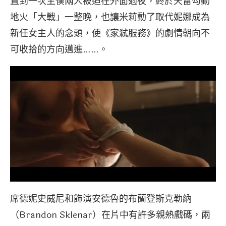
直到一次主僕兩人被迫在外面過夜，終於天雷勾動
地火「大戰」一整晚，也讓米莉動了取代妮娜成為
新任女主人的念頭，使《家弒服務》的劇情朝向不
可收拾的方向邁進……。
席德妮史威尼和飾演安德魯的布蘭登斯克勒納
（Brandon Sklenar）在片中有許多親熱戲碼，兩