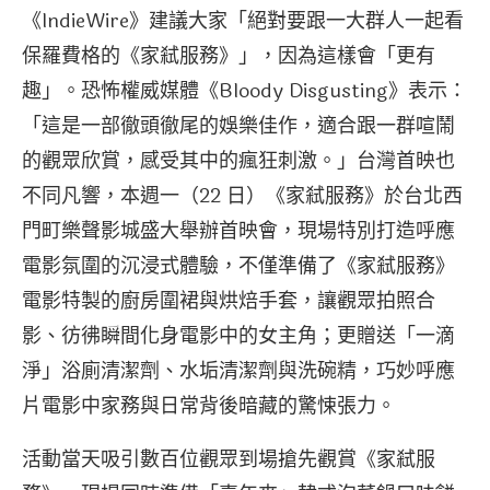
《IndieWire》建議大家「絕對要跟一大群人一起看
保羅費格的《家弒服務》」，因為這樣會「更有
趣」。恐怖權威媒體《Bloody Disgusting》表示：
「這是一部徹頭徹尾的娛樂佳作，適合跟一群喧鬧
的觀眾欣賞，感受其中的瘋狂刺激。」台灣首映也
不同凡響，本週一（22 日）《家弒服務》於台北西
門町樂聲影城盛大舉辦首映會，現場特別打造呼應
電影氛圍的沉浸式體驗，不僅準備了《家弒服務》
電影特製的廚房圍裙與烘焙手套，讓觀眾拍照合
影、彷彿瞬間化身電影中的女主角；更贈送「一滴
淨」浴廁清潔劑、水垢清潔劑與洗碗精，巧妙呼應
片電影中家務與日常背後暗藏的驚悚張力。
活動當天吸引數百位觀眾到場搶先觀賞《家弒服