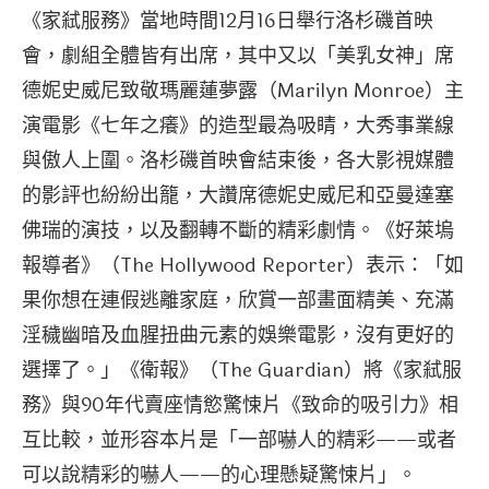
《家弒服務》當地時間12月16日舉行洛杉磯首映
會，劇組全體皆有出席，其中又以「美乳女神」席
德妮史威尼致敬瑪麗蓮夢露（Marilyn Monroe）主
演電影《七年之癢》的造型最為吸睛，大秀事業線
與傲人上圍。洛杉磯首映會結束後，各大影視媒體
的影評也紛紛出籠，大讚席德妮史威尼和亞曼達塞
佛瑞的演技，以及翻轉不斷的精彩劇情。《好萊塢
報導者》（The Hollywood Reporter）表示：「如
果你想在連假逃離家庭，欣賞一部畫面精美、充滿
淫穢幽暗及血腥扭曲元素的娛樂電影，沒有更好的
選擇了。」《衛報》（The Guardian）將《家弒服
務》與90年代賣座情慾驚悚片《致命的吸引力》相
互比較，並形容本片是「一部嚇人的精彩——或者
可以說精彩的嚇人——的心理懸疑驚悚片」。