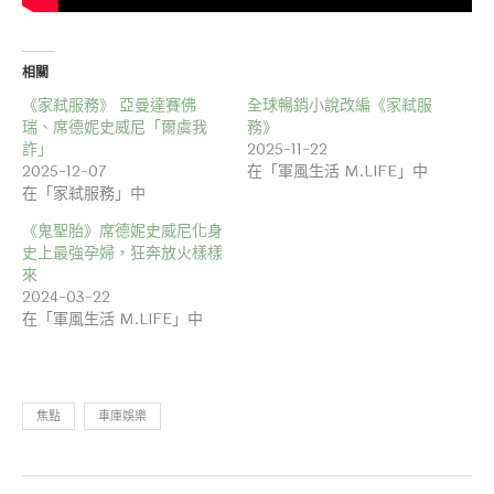
相關
《家弒服務》 亞曼達賽佛
全球暢銷小說改編《家弒服
瑞、席德妮史威尼「爾虞我
務》
詐」
2025-11-22
2025-12-07
在「軍風生活 M.LIFE」中
在「家弒服務」中
《鬼聖胎》席德妮史威尼化身
史上最強孕婦，狂奔放火樣樣
來
2024-03-22
在「軍風生活 M.LIFE」中
焦點
車庫娛樂