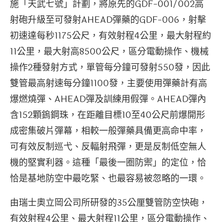
施「天武七號」計劃，將原先的GDF-001/002高
射砲升級至可發射AHEAD彈藥的GDF-006，射擊
初速達每秒1175公尺，有效射程4公里，最大射程約
11公里，最大射高8500公尺，區分電動操作、機械
操作2種發射方式，單管每分鐘可發射550發，因此
雙管最高射速每分鐘1100發，主要使用彈藥計有高
爆燃燒彈、AHEAD彈及訓練用假彈。AHEAD彈內
含152顆鎢鋼珠，在距離目標10至40公尺前爆開形
成密集破片彈幕，相較一般彈藥具備更高命中率，
可有效反制巡弋、反輻射飛彈，更是反制低空無人
機的堅實利器。這種「最後一圈防禦」的定位，恰
恰是基地防空中最吃緊、也最容易被忽略的一環。
由瑞士奧立岡公司所研發的35公厘雙管防空快砲，
有效射程4公里、最大射程11公里，區分電動操作、