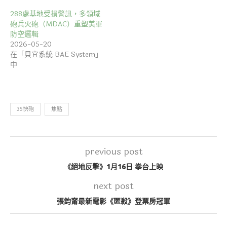
288處基地受損警訊，多領域
砲兵火砲（MDAC）重塑美軍
防空邏輯
2026-05-20
在「貝宜系統 BAE System」
中
35快砲
焦點
previous post
《絕地反擊》1月16日 拳台上映
next post
張鈞甯最新電影《匿殺》登票房冠軍