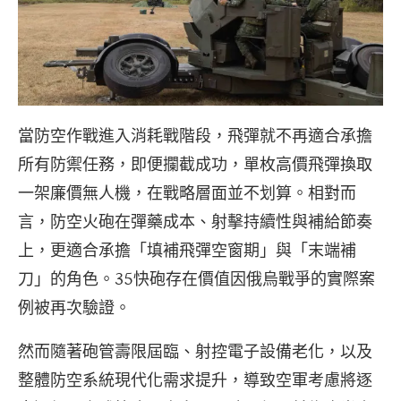
當防空作戰進入消耗戰階段，飛彈就不再適合承擔
所有防禦任務，即便攔截成功，單枚高價飛彈換取
一架廉價無人機，在戰略層面並不划算。相對而
言，防空火砲在彈藥成本、射擊持續性與補給節奏
上，更適合承擔「填補飛彈空窗期」與「末端補
刀」的角色。35快砲存在價值因俄烏戰爭的實際案
例被再次驗證。
然而隨著砲管壽限屆臨、射控電子設備老化，以及
整體防空系統現代化需求提升，導致空軍考慮將逐