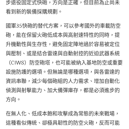
步退役固定式快砲，方向是正確，但目前為止尚未
看到新的裝備採購規劃。
國軍35快砲的替代方案，可以參考國外的車載防空
砲，能在保留火砲低成本與高射速特性的同時，提
升機動性與生存性，避免固定陣地過於容易被定位
與壓制、或是結合雷達與自動射控的近迫武器系統
（CIWS）防空砲塔，也可能被納入基地防空或重要
設施防護的選項。但無論是哪種選項，與各雷達的
資訊串聯，減少每個砲組的人力需求、增加自動化
偵測與射擊能力、加大備彈庫存，都是必須進步的
方向。
在無人化、低成本飽和攻擊成為常態的未來戰場，
這種看似傳統、卻極具韌性的防空火砲，反而可能