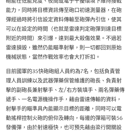
砲能在低能見度、夜間或電子干擾環境下維持接戰
能力，同時將目標資訊傳至砲口初速測量器，在砲
彈經過時將引信設定資料傳輸至砲彈內引信，使其
可以在設定的時間（也就是雷達判定砲彈到達目標
附近的時間）來引爆，達到最大殺傷效果。不過若
雷達損毀，雖然仍能瞄準射擊，則一切都回到原始
機械狀態，當然作戰效率也會大打折扣。
目前國軍的35快砲砲組人員約為7名，包括負責管
理人員訓練以及武器彈藥保管維護的砲長、負責射
擊的副砲長兼射擊手、左/右方裝填手、兩名彈藥傳
遞手、一名電源機操作手，藉由雷達傳輸的資料，
射擊手的瞄準具內能顯示目標的距離，同時可以電
動搖桿控制火砲的俯仰及轉向，每邊的彈箱可裝56
發備彈，由於射速極快，也可預先藉由梁行開關設