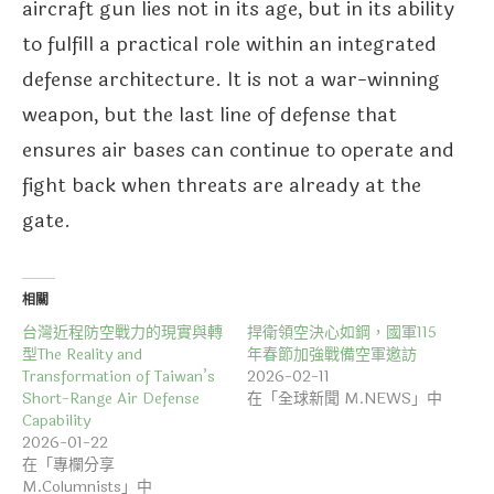
aircraft gun lies not in its age, but in its ability
to fulfill a practical role within an integrated
defense architecture. It is not a war-winning
weapon, but the last line of defense that
ensures air bases can continue to operate and
fight back when threats are already at the
gate.
相關
台灣近程防空戰力的現實與轉
捍衛領空決心如鋼，國軍115
型The Reality and
年春節加強戰備空軍邀訪
Transformation of Taiwan’s
2026-02-11
Short-Range Air Defense
在「全球新聞 M.NEWS」中
Capability
2026-01-22
在「專欄分享
M.Columnists」中