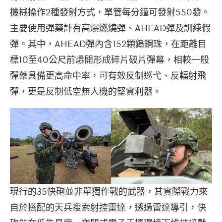
機械操作2種發射方式，單管每分鐘可發射550發。
主要使用彈藥計有高爆燃燒彈、AHEAD彈及訓練假
彈。其中，AHEAD彈內含152顆鎢鋼珠，在距離目
標10至40公尺前爆開形成碎片破片彈幕，相較一般
彈藥具備更高命中率，可有效反制巡弋、反輻射飛
彈，更是反制低空無人機的堅實利器。
現行的35快砲並非單獨作戰的武器，其實際戰力來
自於搭配的天兵搜索射控雷達，透過雷達導引，快