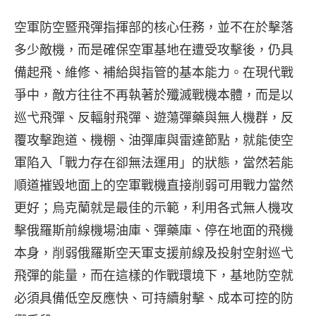
空軍防空暨飛彈指揮部的核心任務，並不在於擊落
多少敵機，而是確保空軍基地在遭受攻擊後，仍具
備起飛、維修、補給與指管的基本能力。在現代戰
爭中，敵方往往不再執著於殲滅戰機本體，而是以
巡弋飛彈、反輻射飛彈、遊蕩彈藥與無人機群，反
覆攻擊跑道、機棚、油彈庫與雷達節點，就能使空
軍陷入「戰力存在卻無法運用」的狀態，當然若能
順道摧毀地面上的空軍戰機直接削弱可用戰力當然
更好；烏克蘭就是最佳的示範，利用各式無人機攻
擊俄羅斯前線機場油庫、彈藥庫、停在地面的飛機
本身，削弱俄羅斯空天軍支援前線及投射空射巡弋
飛彈的能量，而在這樣的作戰環境下，基地防空就
必須具備低空反應快、可持續射擊、成本可控的防