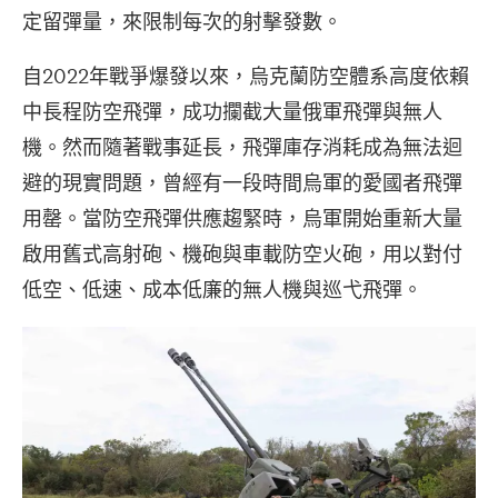
定留彈量，來限制每次的射擊發數。
自2022年戰爭爆發以來，烏克蘭防空體系高度依賴
中長程防空飛彈，成功攔截大量俄軍飛彈與無人
機。然而隨著戰事延長，飛彈庫存消耗成為無法迴
避的現實問題，曾經有一段時間烏軍的愛國者飛彈
用罄。當防空飛彈供應趨緊時，烏軍開始重新大量
啟用舊式高射砲、機砲與車載防空火砲，用以對付
低空、低速、成本低廉的無人機與巡弋飛彈。