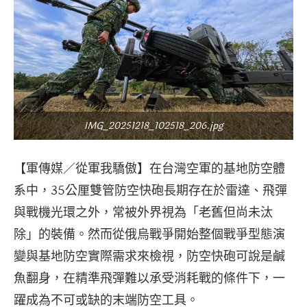
IMG_20251218_102518_206.jpg
【軍傳媒／從軍我驕傲】在台灣空軍的基地防空體
系中，35公厘雙管防空快砲長期存在於雷達、飛彈
與戰機光環之外，常被外界視為「老舊但尚未汰
除」的裝備。然而從俄烏戰爭開始整個戰爭型態演
變與基地防空實際需求來檢視，防空快砲可說是鹹
魚翻身，在精準飛彈難以承受消耗戰的條件下，一
躍成為不可或缺的末端防空工具。