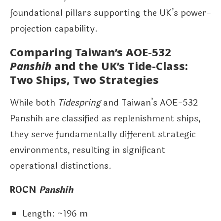
foundational pillars supporting the UK’s power-
projection capability.
Comparing Taiwan’s AOE-532
Panshih
and the UK’s Tide-Class:
Two Ships, Two Strategies
While both
Tidespring
and Taiwan’s AOE-532
Panshih are classified as replenishment ships,
they serve fundamentally different strategic
environments, resulting in significant
operational distinctions.
ROCN
Panshih
Length: ~196 m