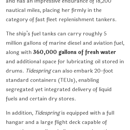
and has an impressive endurance of 18,200
nautical miles, placing her firmly in the
category of fast fleet replenishment tankers.
The ship’s fuel tanks can carry roughly 5
million gallons of marine diesel and aviation fuel,
along with
360,000 gallons of fresh water
and additional space for lubricating oil stored in
drums.
Tidespring
can also embark 20-foot
standard containers (TEUs), enabling
segregated yet integrated delivery of liquid
fuels and certain dry stores.
In addition,
Tidespring
is equipped with a full
hangar and a large flight deck capable of