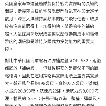
英國皇家海軍遠征艦隊能保持戰力實際時間長短的
關鍵；伊麗莎白級航空母艦戰鬥群能否在印太巡弋
數月、跨三大洋維持高頻率的戰鬥飛行任務，取決
於有沒有能跟得上、加得夠快、帶得夠多的補給
艦。大量採用商規現成設備以壓低壽期成本和維修
難度的潮級將是維持英國武力投射能力的重要支
撐。
對比中華民國海軍磐石油彈補給艦 AOE-532，兩艦
都屬於「補給艦」，但背後服務的是截然不同的戰
略環境，因此在運用策略與實際用法上差異其實滿
大。磐石艦全長約196公尺、寬約25.2公尺，滿載排
水量約20,859噸，航速約22節，續航力約8,000海
浬，載員約165人；任務平時以海上整補、運輸及人