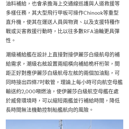
油料補給，也會承擔海上交通線巡護與人道救援等
多樣任務，其大型飛行甲板可操作Chinook等重型
直升機，使其在運送人員與物資、以及支援特種作
戰或災害救援行動時，比以往多數RFA油輪更具彈
性。
潮級補給艦在設計上直接對接伊麗莎白級航母的補
給需求，潮級右舷設置兩組橫向補給桅杆桁架，間
距正好對應伊麗莎白級航母左舷的兩個加油點，可
同時接出四條7吋軟管，理論上每小時可向航空母艦
輸送約2,000噸燃油，使伊麗莎白級航空母艦在處
於威脅環境時，可以縮短兩艦並行補給時間，降低
長時間無法機動控制船艦航向的風險。