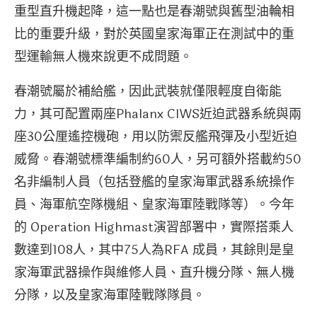
重型直升機起降，這一點也是春潮號與舊型油輪相
比的重要升級，對於英國皇家海軍正在測試中的重
型運輸無人機來說更不成問題。
春潮號屬於補給艦，因此武裝就僅限輕度自衛能
力，其可配置兩座Phalanx CIWS近迫武器系統與兩
座30公厘遙控機砲，用以防禦反艦飛彈及小型近迫
威脅。春潮號標準編制約60人，另可額外搭載約50
名非編制人員（包括登艦的皇家海軍武器系統操作
員、海軍航空隊機組、皇家海軍陸戰隊等）。今年
的 Operation Highmast演習部署中，實際搭乘人
數達到108人，其中75人為RFA 成員，其餘則是皇
家海軍武器操作與維修人員、直升機分隊、無人機
分隊，以及皇家海軍陸戰隊隊員。