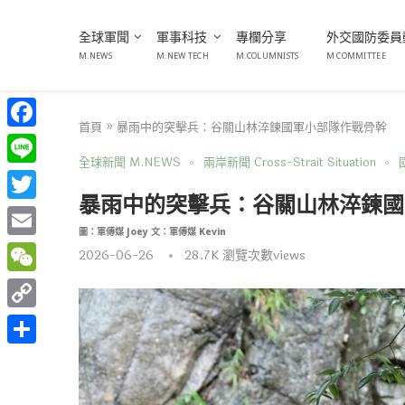
全球軍聞
軍事科技
專欄分享
外交國防委員
M.NEWS
M.NEW TECH
M.COLUMNISTS
M COMMITTEE
首頁
»
暴雨中的突擊兵：谷關山林淬鍊國軍小部隊作戰骨幹
Facebook
全球新聞 M.NEWS
兩岸新聞 Cross-Strait Situation
國
Line
暴雨中的突擊兵：谷關山林淬鍊國
Twitter
圖：軍傳媒 Joey 文：軍傳媒 Kevin
Email
2026-06-26
28.7K
瀏覽次數views
WeChat
Copy
Link
分
享