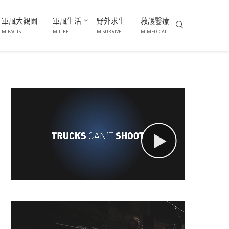
軍風大觀園
軍風生活
野外求生
救護醫療
M.FACTS
M.LIFE
M.SURVIVE
M.MEDICAL