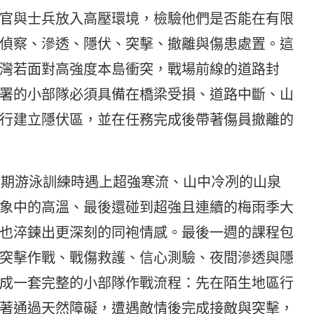
官與士兵放入高壓環境，檢驗他們是否能在有限
偵察、滲透、隱伏、突擊、撤離與傷患處置。這
灣若面對高強度本島衝突，戰場前線的道路封
署的小部隊必須具備在橋梁受損、道路中斷、山
行建立隱伏區，並在任務完成後帶著傷員撤離的
，前期游泳訓練時遇上超強寒流、山中冷冽的山泉
象中的高溫、最後還碰到超強且連續的梅雨季大
也淬鍊出更深刻的同袍情感。最後一週的課程包
突擊作戰、戰傷救護、信心測驗、夜間滲透與隱
成一套完整的小部隊作戰流程：先在陌生地區行
著通過天然障礙，遭遇敵情後完成接敵與突擊，