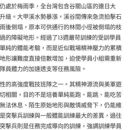
仍處於梅雨季，全台灣包含谷關山區的連日大
升級。大甲溪水勢暴漲，溪谷間傳來急流拍擊石
雨後倒塌，原本可供通行的林間小徑被倒塌的枝
過的障礙地形。經過了13週嚴苛訓練的受訓學員
單純的體能考驗，而是近似戰場精神壓力的累積
地形讓難度直接倍數增加，迫使學員小組需重新
隊員體力的加速透支等任務風險。
性的高強度戰技班隊之一。其精神源流與美軍遊
切相關，目的不是培養單純能跑、能跳、能吃苦
無法休息、陌生原始地形與敵情威脅下，仍能維
是突擊兵訓練與一般體能訓練最大的差異，過往
突擊兵則是任務完成導向的訓練，強調訓練學員