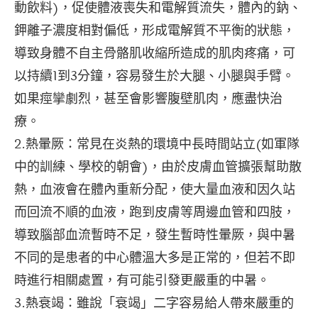
動飲料)，促使體液喪失和電解質流失，體內的鈉、
鉀離子濃度相對偏低，形成電解質不平衡的狀態，
導致身體不自主骨骼肌收縮所造成的肌肉疼痛，可
以持續1到3分鐘，容易發生於大腿、小腿與手臂。
如果痙攣劇烈，甚至會影響腹壁肌肉，應盡快治
療。
2.熱暈厥：常見在炎熱的環境中長時間站立(如軍隊
中的訓練、學校的朝會)，由於皮膚血管擴張幫助散
熱，血液會在體內重新分配，使大量血液和因久站
而回流不順的血液，跑到皮膚等周邊血管和四肢，
導致腦部血流暫時不足，發生暫時性暈厥，與中暑
不同的是患者的中心體溫大多是正常的，但若不即
時進行相關處置，有可能引發更嚴重的中暑。
3.熱衰竭：雖說「衰竭」二字容易給人帶來嚴重的