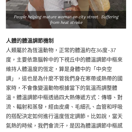
People helping mature woman on city street. Suffering
from heat stroke
人體的體溫調節機制
人類屬於為恆溫動物，正常的體溫約在36度-37
度，主要依靠腦幹中的下視丘中的體溫調節中樞來
維持人體溫度的恆定，算是身體中的「中央空
調」，這也是為什麼不管我們身在寒帶或熱帶的國
家時，不會像變溫動物根據當下的氣溫而調整體
溫。體溫調節中樞透過四大熱傳遞方式：傳導、對
流、輻射和蒸發，經由皮膚、毛細孔、血管和呼吸
的搭配決定如何進行溫度恆定調節。比如說，當天
氣熱的時候，我們會流汗，是因為體溫調節中樞感