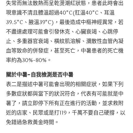
失常而無法散熱而呈乾燙潮紅狀態，患者此時會出
現意識不清且體溫超過40°C(肛溫40°C、耳溫
39.5°C、腋溫39°C)，最後造成中樞神經異常，若
不盡速處理可能會引發休克、心臟衰竭、心跳停
止、多重器官衰竭、橫紋肌溶解、瀰散性血管內凝
血等致命的併發症，甚至死亡，中暑患者的死亡機
率約為30%-80%。
關於中暑-自我檢測是否中暑
表二是描述中暑可能會出現的相關症狀，如果下列
多數症狀都與當下的狀況符合，代表有可能就是中
暑了，請立即停下所有正在進行的活動，並求救附
近的店家、民眾或是打119，千萬不要自己硬撐，以
免錯過急救黃金時間。