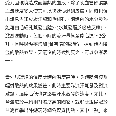
受到因環境造成而變熱的血液，除了使血管舒張讓
血流速度變大使其可以快速傳遞到皮膚，同時也發
出訊息告知皮膚汗腺和毛細孔，讓體內的水分及熱
能藉由毛細孔蒸發出體外(水蒸發屬於吸熱反應)，
激烈運動時，每個小時的流汗量甚至能高達1~2公
升，且呼吸頻率增加(會有喘的感覺)，達到體內降
溫的散熱效果，天氣冷的時候則反之，可以參考表
一。
當外界環境的溫度比體內溫度高時，身體藉傳導及
輻射散熱的效果變差，此時主要靠流汗蒸發及對流
散熱，濕度高低也會影響汗水蒸發的速度，尤其，
台灣屬於平均相對濕度高的國家，就好比說民眾於
台灣夏季出外遊玩時總會感覺悶熱，其中「熱」來