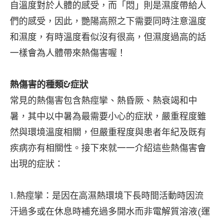
自溫度對於人體的感受，而「悶」則是濕度帶給人
們的感受，因此，艷陽高照之下需要同時注意溫度
和濕度，有時溫度看似沒有很高，但濕度過高的話
一樣會為人體帶來熱傷害喔！
熱傷害的種類&症狀
常見的熱傷害包含熱痙攣、熱昏厥、熱衰竭和中
暑，其中以中暑為最需要小心的症狀，嚴重程度雖
然與環境溫度相關，但嚴重程度與患者年紀及既有
疾病亦有相關性。接下來就一一介紹這些熱傷害會
出現的症狀：
1.熱痙攣：是因在高濕熱環境下長時間活動時因流
汗過多或在休息時補充過多開水而非電解質溶液(運