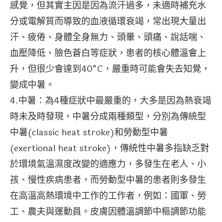
感覺，但其實主因是因為流汗過多，未適時補充水
分或電解質而導致的血液循環衰竭，常出現大量出
汗、疲倦、身體全身無力、頭暈、頭痛、說話喘、
血壓降低、臉色蒼白等症狀，患者的核心體溫會上
升，但很少會達到40°C，嚴重時可能會失去知覺，
變成中暑。
4.中暑：為4種症狀中最嚴重的，大多是因為熱衰竭
時未及時發現，中暑分成兩種類型，分別為傳統型
中暑(classic heat stroke)和勞動型中暑
(exertional heat stroke)，傳統性中暑多指缺乏對
於環境氣溫濕度改變的適應力，多發生在老人、小
孩、慢性疾病患者，而勞動型中暑的患者則多發生
在高溫高熱環境中工作的工作者，例如：國軍、勞
工、農夫與運動員。皮膚因體溫調節中樞調節功能