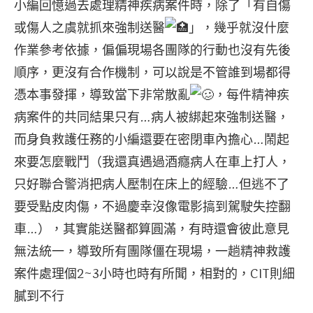
小編回憶過去處理精神疾病案件時，除了「有自傷
或傷人之虞就抓來強制送醫
」，幾乎就沒什麼
作業參考依據，偏偏現場各團隊的行動也沒有先後
順序，更沒有合作機制，可以說是不管誰到場都得
憑本事發揮，導致當下非常散亂
，每件精神疾
病案件的共同結果只有…病人被綁起來強制送醫，
而身負救護任務的小編還要在密閉車內擔心…鬧起
來要怎麼戰鬥（我還真遇過酒癮病人在車上打人，
只好聯合警消把病人壓制在床上的經驗…但逃不了
要受點皮肉傷，不過慶幸沒像電影搞到駕駛失控翻
車…），其實能送醫都算圓滿，有時還會彼此意見
無法統一，導致所有團隊僵在現場，一趟精神救護
案件處理個2~3小時也時有所聞，相對的，CIT則細
膩到不行