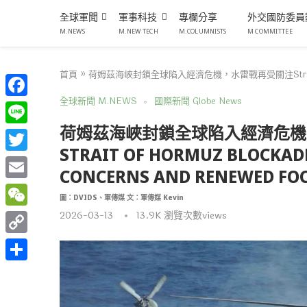
全球軍聞
軍事科技
專欄分享
外交國防委員
M.NEWS
M.NEW TECH
M.COLUMNISTS
M COMMITTEE
首頁
»
荷姆茲海峽封鎖全球陷入經濟危機，水雷戰再受關注Strait of Hormuz 
全球新聞 M.NEWS
國際新聞 Globe News
Facebook
荷姆茲海峽封鎖全球陷入經濟危機
Line
STRAIT OF HORMUZ BLOCKAD
Twitter
CONCERNS AND RENEWED FO
Email
圖：DVIDS、軍傳媒 文：軍傳媒 Kevin
WeChat
2026-03-13
13.9K
瀏覽次數views
Copy
Link
分
享