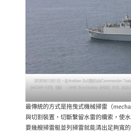
2020年11月11日，在Arabian Gulf進行由Commander 
(MCMV 422)（前）、HMS Brocklesby (M33)（中）以及US
W
最傳統的方式是拖曳式機械掃雷（mechani
與切割裝置，切斷繫留水雷的纜索，使水
要幾艘掃雷艇並列掃雷就能清出足夠寬的