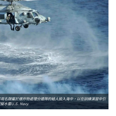
，準備將兩名隸屬於爆炸物處理分遣隊的蛙人投入海中，以在訓練演習中引
水雷U.S. Navy.