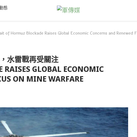
動態
Blockade Raises Global Economic Concerns and Renewed Focu
，水雷戰再受關注
E RAISES GLOBAL ECONOMIC
CUS ON MINE WARFARE