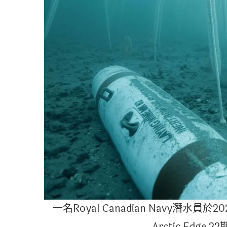
一名Royal Canadian Navy潛水員於
Arctic Edg