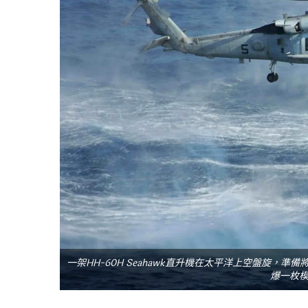
一架HH-60H Seahawk直升機在太平洋上空盤旋
爆一枚模擬