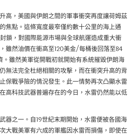
升高，美國與伊朗之間的軍事衝突再度讓荷姆茲
為全球關注的焦點。這條寬度最窄僅約數十公里的海上通
到封鎖，對國際能源市場與全球航運造成重大衝
雖然油價在衝高至120美金/每桶後回落至84
濟。雖然美軍從開戰初就開始有系統摧毀伊朗海
仍無法完全杜絕相關的攻擊，而在衝突升高的背
止保戰爭險的情況發生。此一情勢再次凸顯水雷
在高科技武器普遍存在的今日，水雷仍然能以低
武器之一。自19世紀末期開始，水雷便被各國海
次大戰美軍有六成的軍艦因水雷而損傷，即使在