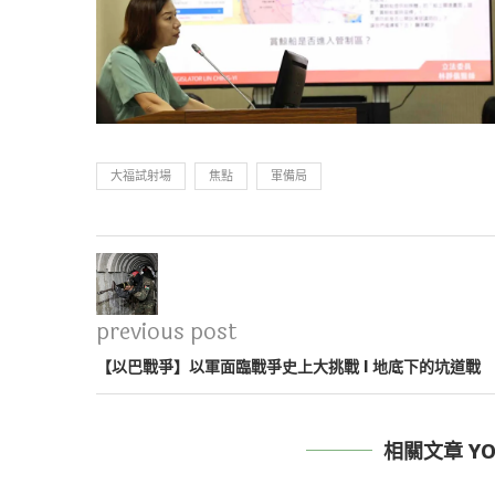
大福試射場
焦點
軍備局
previous post
【以巴戰爭】以軍面臨戰爭史上大挑戰 l 地底下的坑道戰
相關文章 YOU