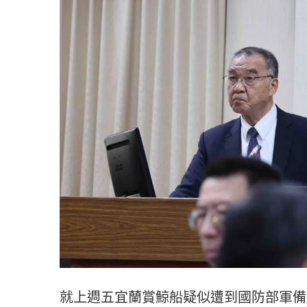
就上週五宜蘭賞鯨船疑似遭到國防部軍備