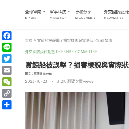
全球軍聞
軍事科技
專欄分享
外交國防委員
M.NEWS
M.NEW TECH
M.COLUMNISTS
M COMMITTEE
首頁
»
賞鯨船被誤擊？損害樣貌與實際狀況仍待釐清
Facebook
外交國防委員動態 DEFENSE COMMITTEE
Line
賞鯨船被誤擊？損害樣貌與實際狀
Twitter
圖文：軍傳媒 Kevin
Email
2023-10-23
3.2K
瀏覽次數views
WeChat
Copy
Link
分
享