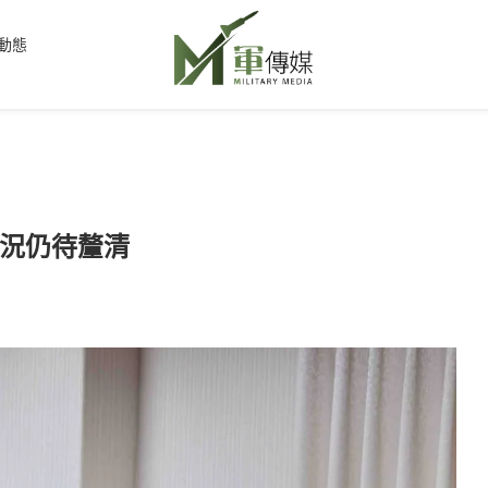
動態
況仍待釐清