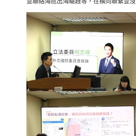
並聯絡海巡出海驅趕等，在橫向聯繫並沒