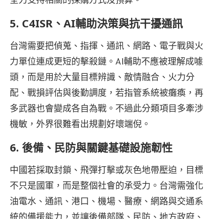
5. C4ISR
、AI輔助決策與抗干擾通訊
台灣需要把偵蒐、指揮、通訊、網路、電子戰與火
力單位連成更短的擊殺鏈。AI輔助不應被理解成噱
頭，而是用於大量目標辨識、敵情融合、火力分
配、戰損評估與後勤調度，若指管系統被癱瘓，再
多武器也會變成各自為戰。不過此分類項目多牽涉
機敏，外界很難看出規劃好壞端倪。
6.
後備、民防與關鍵基礎設施韌性
中國若採取封鎖、飛彈打擊或灰色地帶壓迫，目標
不只是國軍，而是整個社會的承受力。台灣需強化
油電水、通訊、港口、機場、醫療、網路與交通系
統的備援能力，並讓後備部隊、民防、地方政府、