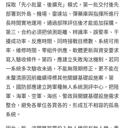
採取「先小批量、後擴充」模式，第一批交付後先
部署到外島、機場、雷達站、彈藥庫與指揮所進行
長時間實地運用，通過部隊評估後才能追加採購。
第三，合約必須把偵測距離、辨識率、誤警率、干
擾成功率、反應時間、同時接戰目標數、系統可用
率、維修時間、零組件供應、軟體更新與資安要求
寫入驗收條件。第四，應建立失敗淘汰機制，若同
一系統多次驗收未過，不能無限期修正，更不能在
未釐清原因前繼續得標其他關鍵基礎設施案。第
五，國防部應建立跨軍種無人系統測評中心，把陸
軍、海軍、空軍、海巡、警政與關鍵基礎設施需求
整合，避免各單位各買各的，形成互不相容的孤島
系統。