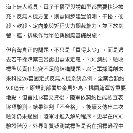
海上無人載具、電子干擾型與誘餌型都需要快速擴
充。反無人機方面，則需同步建置偵測、干擾、硬
殺、軟殺、定向能與近程火力攔截能力，並下放到
營、連、排級作戰單位與關鍵基礎設施。
但台灣真正的問題，不只是「買得太少」，而是過
去若干採購案已暴露出需求定義、POC測試、驗收
標準與責任追究不足的結構問題。以陸軍採購創未
來科技26套固定式反無人機系統為例，全案金額約
9.8億元，原規劃部署於金馬外島、桃園龍潭等重要
地點，但首批13套交貨後，陸軍依契約性能檢查表
逐項驗測，結果綜判「不合格」。後續又傳出二次
驗測仍未過關，陸軍才進入解約程序。更早在POC
驗證階段，外界即質疑測試標準是否在招標過程中