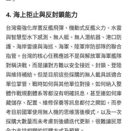
一。
4.
海上拒止與反封鎖能力
台灣需強化岸置反艦飛彈、機動式反艦火力、水雷
與智慧型水下感測、無人艇、無人潛航器、港口防
護、海岸雷達與海巡、海軍、陸軍岸防部隊的聯合
指管。台灣的核心任務應該不是與解放軍海軍艦隊
對稱決戰，而是讓對方難以安全接近、封鎖、登陸
與維持補給。但是目前這些採購的無人載具該適合
單位掌管，戰時如何與其他單位對接，如何納入整
體作戰規劃體系等都沒有明確訊息，甚至連如何庫
藏儲存、配置、維修保養等訊息都付之闕如，而參
考目前國軍使用無人機的思維落後模式，以及一次
採購大數量而未考慮到後續迭代更新，很難讓民眾
全力支持相關的採購方式及預算。