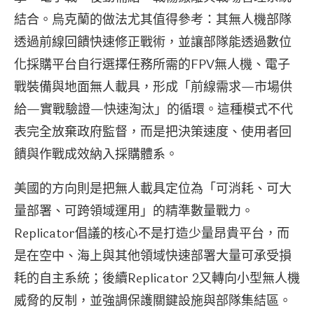
結合。烏克蘭的做法尤其值得參考：其無人機部隊
透過前線回饋快速修正戰術，並讓部隊能透過數位
化採購平台自行選擇任務所需的FPV無人機、電子
戰裝備與地面無人載具，形成「前線需求—市場供
給—實戰驗證—快速淘汰」的循環。這種模式不代
表完全放棄政府監督，而是把決策速度、使用者回
饋與作戰成效納入採購體系。
美國的方向則是把無人載具定位為「可消耗、可大
量部署、可跨領域運用」的精準數量戰力。
Replicator倡議的核心不是打造少量昂貴平台，而
是在空中、海上與其他領域快速部署大量可承受損
耗的自主系統；後續Replicator 2又轉向小型無人機
威脅的反制，並強調保護關鍵設施與部隊集結區。