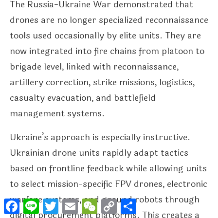
The Russia-Ukraine War demonstrated that
drones are no longer specialized reconnaissance
tools used occasionally by elite units. They are
now integrated into fire chains from platoon to
brigade level, linked with reconnaissance,
artillery correction, strike missions, logistics,
casualty evacuation, and battlefield
management systems.
Ukraine’s approach is especially instructive.
Ukrainian drone units rapidly adapt tactics
based on frontline feedback while allowing units
to select mission-specific FPV drones, electronic
warfare systems, and ground robots through
Facebook
Line
Twitter
Email
WeChat
Copy
分
Link
享
digital procurement platforms. This creates a