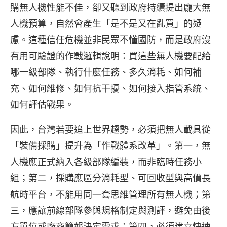
購無人機性能不佳，卻又聽到政府持續提出龐大無
人機預算，自然會產生「是不是又在亂買」的疑
慮。這種信任危機並非民眾不懂國防，而是政府沒
有用可驗證的作戰邏輯說明：買這些無人機要配給
哪一級部隊、執行什麼任務、多久消耗、如何補
充、如何維修、如何抗干擾、如何接入指管系統、
如何評估戰果。
因此，台灣若要追上世界趨勢，必須把無人載具從
「裝備採購」提升為「作戰體系改革」。第一，無
人機應正式納入各級部隊編裝，而非臨時任務小
組；第二，採購應區分消耗型、可回收型與高價長
航時平台，不能用同一套思維管理所有無人機；第
三，應讓前線部隊參與規格制定與測評，避免由後
方單位或廠商簡報決定需求；第四，必須建立快速