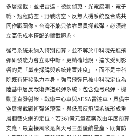
多層攔截，並把雷達、被動偵蒐、光電感測、電子
戰、短程防空、野戰防空、反無人機系統整合成共
同作戰圖像。台灣不能只依靠昂貴攔截彈，必須建
立高低成本搭配的攔截體系。
強弓系統未納入特別預算，並不等於中科院先進飛
彈研發能力會立即中斷。更精確地說，這次受到影
響的是「量產採購與系統建置速度」，而不是中科
院既有研發能力本身。強弓飛彈已被中科院定位為
陸基中層反戰術彈道飛彈系統，包含強弓飛彈、機
動垂直發射架、戰術中心車與AESA雷達車，具備中
空層攔截戰術彈道飛彈、與低層反飛彈系統形成重
層攔截火網的定位。若361億元量產案改由年度預算
支應，最直接風險是與天弓三型後續量產、既有防