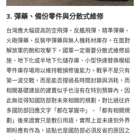
3.
彈藥、備份零件與分散式維修
台灣應大幅提高防空飛彈、反艦飛彈、精準彈藥、
火砲彈藥、反裝甲彈藥與無人機耗材庫存。在面對
解放軍的飽和攻擊下，國軍一定需要分散式維修設
施、地下化或半地下化儲存庫、小型快速替換模組
零件庫存場用以維持戰損修復能力。戰爭不是只有
第一波交戰，而是能否撐過長時間封鎖與消耗，而
相關基礎建設的建置似乎也沒有在特別預算內，因
此無從得知國防部對未來相關的規劃，對比過往許
多國防部回應文字「都在掌握中」、「都有相關規
劃」後來證實只是敷衍用語，實際上並未達到外界
期盼應有作為，這點也是國防部必須反省的原因之