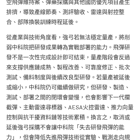
空飛彈維持案、彈藥採購與其他國防優先項目產生
排擠，導致產線節奏、測評驗收、雷達與射控整
合、部隊換裝訓練時程延後。
從產業與技術角度看，強弓若無法穩定量產，將削
弱中科院把研發成果轉為實戰部署的能力。飛彈研
發不是一次性完成設計即可結束，量產階段會反過
來支撐供應鏈成熟、製程改善、可靠度修正、批次
測試、備料制度與後續改良型研發。若量產被延後
或縮小，中科院仍可繼續做研究，但研發、製造、
測試、部署之間的閉環會變慢，也會影響下一代攔
截彈、主動雷達尋標器、AESA火控雷達、推力向量
控制與抗干擾資料鏈等技術累積。換言之，取消或
延後強弓採購不會讓中科院「失去研發飛彈的能
力」，但會降低先進飛彈技術從實驗、戰測走向規