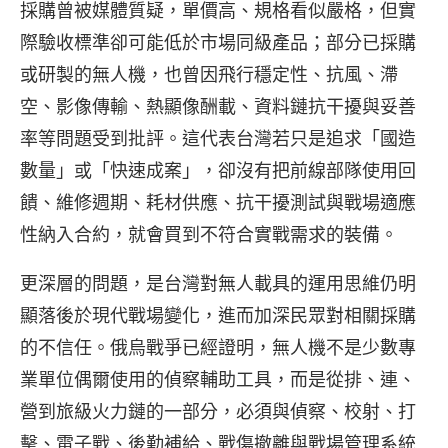
採購曾被媒體質疑，單價高、規格看似嚴格，但實
際驗收標準卻可能低於市場同級產品；部分已採購
或研製的無人機，也曾因飛行穩定性、抗風、滯
空、影像傳輸、熱顯像酬載、資料鏈抗干擾與妥善
率等問題受到批評。這代表台灣若只是追求「國造
數量」或「快速成案」，卻沒有把前線部隊使用回
饋、維修週期、耗材供應、抗干擾測試與戰場適應
性納入合約，就會買到不符合實戰需求的裝備。
更深層的問題，是台灣對無人載具的運用思維仍明
顯落後於現代戰場變化，進而加深民眾對相關採購
的不信任。俄烏戰爭已經證明，無人機不是少數專
業單位偶爾使用的偵察輔助工具，而是從排、連、
營到旅級火力鏈的一部分，必須與偵察、校射、打
擊、電子戰、後勤補給、戰傷撤離與戰場管理系統