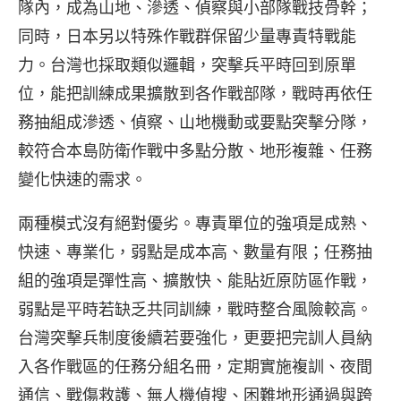
隊內，成為山地、滲透、偵察與小部隊戰技骨幹；
同時，日本另以特殊作戰群保留少量專責特戰能
力。台灣也採取類似邏輯，突擊兵平時回到原單
位，能把訓練成果擴散到各作戰部隊，戰時再依任
務抽組成滲透、偵察、山地機動或要點突擊分隊，
較符合本島防衛作戰中多點分散、地形複雜、任務
變化快速的需求。
兩種模式沒有絕對優劣。專責單位的強項是成熟、
快速、專業化，弱點是成本高、數量有限；任務抽
組的強項是彈性高、擴散快、能貼近原防區作戰，
弱點是平時若缺乏共同訓練，戰時整合風險較高。
台灣突擊兵制度後續若要強化，更要把完訓人員納
入各作戰區的任務分組名冊，定期實施複訓、夜間
通信、戰傷救護、無人機偵搜、困難地形通過與跨