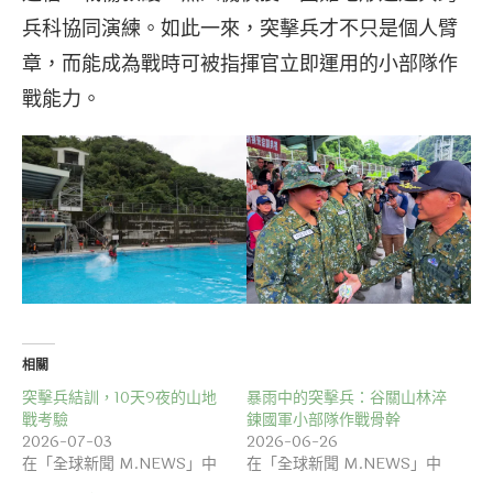
兵科協同演練。如此一來，突擊兵才不只是個人臂
章，而能成為戰時可被指揮官立即運用的小部隊作
戰能力。
相關
突擊兵結訓，10天9夜的山地
暴雨中的突擊兵：谷關山林淬
戰考驗
鍊國軍小部隊作戰骨幹
2026-07-03
2026-06-26
在「全球新聞 M.NEWS」中
在「全球新聞 M.NEWS」中