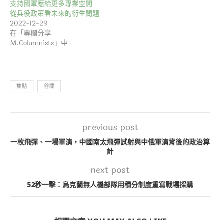
支持國軍應給更多專業空間
從兵役政策看未來的衍生問題
2022-12-29
在「專欄分享
M.Columnists」中
焦點
谷關
previous post
一枚飛彈、一場軍演，中國南太飛彈試射與中俄軍演背後的政治算
計
next post
52秒一擊：烏克蘭無人機部隊用積分制度重寫戰場採購