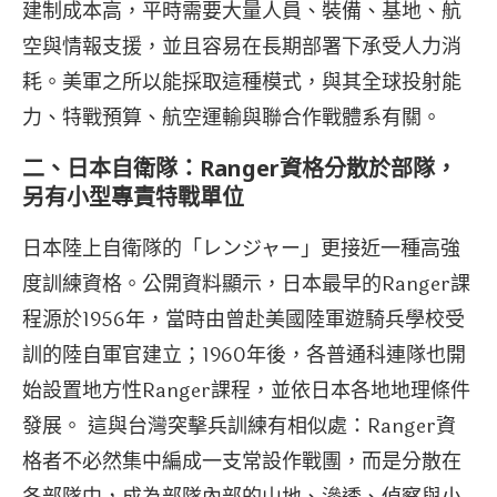
建制成本高，平時需要大量人員、裝備、基地、航
空與情報支援，並且容易在長期部署下承受人力消
耗。美軍之所以能採取這種模式，與其全球投射能
力、特戰預算、航空運輸與聯合作戰體系有關。
二、日本自衛隊：Ranger資格分散於部隊，
另有小型專責特戰單位
日本陸上自衛隊的「レンジャー」更接近一種高強
度訓練資格。公開資料顯示，日本最早的Ranger課
程源於1956年，當時由曾赴美國陸軍遊騎兵學校受
訓的陸自軍官建立；1960年後，各普通科連隊也開
始設置地方性Ranger課程，並依日本各地地理條件
發展。 這與台灣突擊兵訓練有相似處：Ranger資
格者不必然集中編成一支常設作戰團，而是分散在
各部隊中，成為部隊內部的山地、滲透、偵察與小