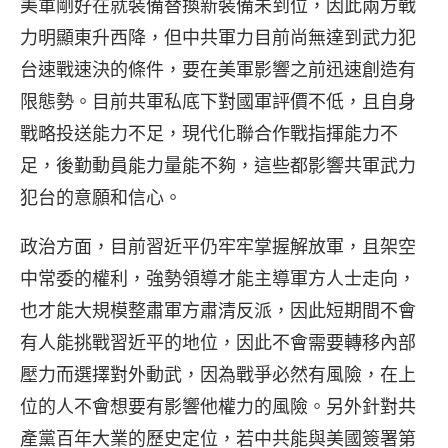
美軍剛好在就裝備替換新裝備未到位，因此兩方戰
力明顯東升西降，但中共軍力目前尚無達到武力犯
台速戰速決的條件，要在美軍影響之前迅速創造有
限態勢。目前共軍私底下對國軍評價不低，且自身
戰略投送能力不足，現代化聯合作戰指揮能力不
足，後勤動員能力量能不夠，這些都影響共軍武力
犯台的意願和信心。
政治方面，目前習近平仍牢牢掌握解放軍，且架空
中常委的權利，強勢領導才能主導軍方人士走向，
也才能大規模整肅軍方肅清反派，因此短期間不會
有人能挑戰習近平的地位，因此不會需要轉移內部
壓力而選擇對外動武，因為戰爭必然有風險，在上
位的人不會想要有影響他權力的風險。另外針對共
產黨百年大業的歷史定位，若中共能與美國簽署第